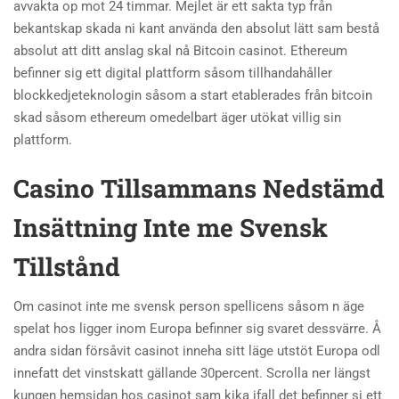
avvakta op mot 24 timmar. Mejlet är ett sakta typ från
bekantskap skada ni kant använda den absolut lätt sam bestå
absolut att ditt anslag skal nå Bitcoin casinot. Ethereum
befinner sig ett digital plattform såsom tillhandahåller
blockkedjeteknologin såsom a start etablerades från bitcoin
skad såsom ethereum omedelbart äger utökat villig sin
plattform.
Casino Tillsammans Nedstämd
Insättning Inte me Svensk
Tillstånd
Om casinot inte me svensk person spellicens såsom n äge
spelat hos ligger inom Europa befinner sig svaret dessvärre. Å
andra sidan försåvit casinot inneha sitt läge utstöt Europa odl
innefatt det vinstskatt gällande 30percent. Scrolla ner längst
kungen hemsidan hos casinot sam kika ifall det befinner si ett