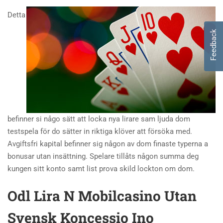
Detta
Feedback
befinner si någo sätt att locka nya lirare sam ljuda dom
testspela för do sätter in riktiga klöver att försöka med.
Avgiftsfri kapital befinner sig någon av dom finaste typerna a
bonusar utan insättning. Spelare tillåts någon summa deg
kungen sitt konto samt list prova skild lockton om dom.
Odl Lira N Mobilcasino Utan
Svensk Koncessio Ino