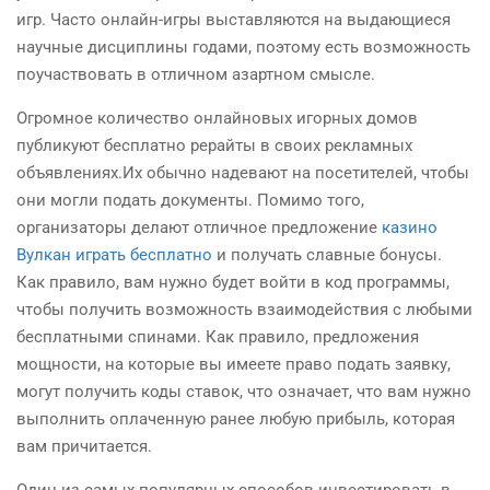
игр. Часто онлайн-игры выставляются на выдающиеся
научные дисциплины годами, поэтому есть возможность
поучаствовать в отличном азартном смысле.
Огромное количество онлайновых игорных домов
публикуют бесплатно рерайты в своих рекламных
объявлениях.Их обычно надевают на посетителей, чтобы
они могли подать документы. Помимо того,
организаторы делают отличное предложение
казино
Вулкан играть бесплатно
и получать славные бонусы.
Как правило, вам нужно будет войти в код программы,
чтобы получить возможность взаимодействия с любыми
бесплатными спинами. Как правило, предложения
мощности, на которые вы имеете право подать заявку,
могут получить коды ставок, что означает, что вам нужно
выполнить оплаченную ранее любую прибыль, которая
вам причитается.