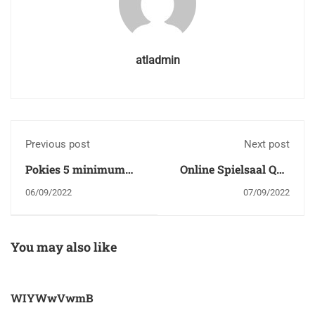
atladmin
Previous post
Next post
Pokies 5 minimum
Online Spielsaal Qua
deposit casino
casino spielen free
06/09/2022
07/09/2022
Steampunk Art Web
Handyrechnung
sites
Bezahlen Im
Österreich 2023
You may also like
WIYWwVwmB