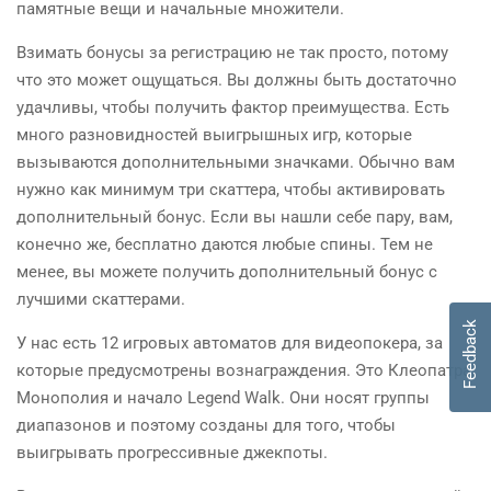
памятные вещи и начальные множители.
Взимать бонусы за регистрацию не так просто, потому
что это может ощущаться. Вы должны быть достаточно
удачливы, чтобы получить фактор преимущества. Есть
много разновидностей выигрышных игр, которые
вызываются дополнительными значками. Обычно вам
нужно как минимум три скаттера, чтобы активировать
дополнительный бонус. Если вы нашли себе пару, вам,
конечно же, бесплатно даются любые спины. Тем не
менее, вы можете получить дополнительный бонус с
лучшими скаттерами.
Feedback
У нас есть 12 игровых автоматов для видеопокера, за
которые предусмотрены вознаграждения. Это Клеопатра,
Монополия и начало Legend Walk. Они носят группы
диапазонов и поэтому созданы для того, чтобы
выигрывать прогрессивные джекпоты.