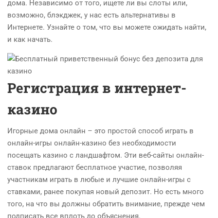
дома. Независимо от того, ищете ли вы слоты или,
возможно, блэкджек, у нас есть альтернативы в
Интернете. Узнайте о том, что вы можете ожидать найти,
и как начать.
Регистрация в интернет-
казино
Игорные дома онлайн – это простой способ играть в
онлайн-игры онлайн-казино без необходимости
посещать казино с ландшафтом.
Эти веб-сайты онлайн-
ставок предлагают бесплатное участие, позволяя
участникам играть в любые и лучшие онлайн-игры с
ставками, ранее покупая новый депозит. Но есть много
того, на что вы должны обратить внимание, прежде чем
подписать все вплоть до объяснения.