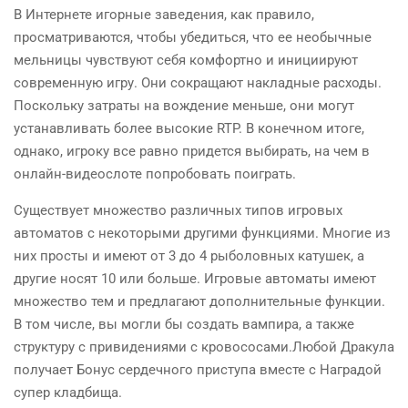
В Интернете игорные заведения, как правило,
просматриваются, чтобы убедиться, что ее необычные
мельницы чувствуют себя комфортно и инициируют
современную игру. Они сокращают накладные расходы.
Поскольку затраты на вождение меньше, они могут
устанавливать более высокие RTP. В конечном итоге,
однако, игроку все равно придется выбирать, на чем в
онлайн-видеослоте попробовать поиграть.
Существует множество различных типов игровых
автоматов с некоторыми другими функциями. Многие из
них просты и имеют от 3 до 4 рыболовных катушек, а
другие носят 10 или больше. Игровые автоматы имеют
множество тем и предлагают дополнительные функции.
В том числе, вы могли бы создать вампира, а также
структуру с привидениями с кровососами.Любой Дракула
получает Бонус сердечного приступа вместе с Наградой
супер кладбища.