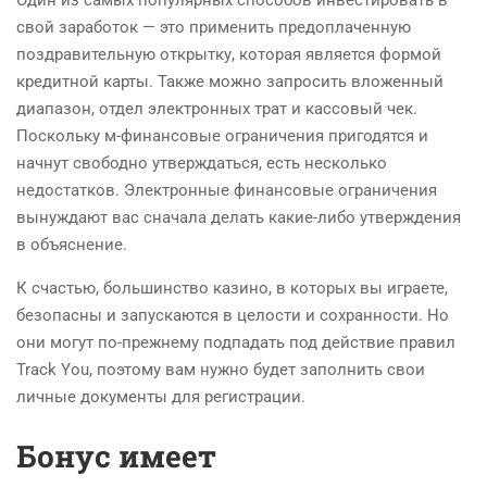
Один из самых популярных способов инвестировать в
свой заработок — это применить предоплаченную
поздравительную открытку, которая является формой
кредитной карты. Также можно запросить вложенный
диапазон, отдел электронных трат и кассовый чек.
Поскольку м-финансовые ограничения пригодятся и
начнут свободно утверждаться, есть несколько
недостатков. Электронные финансовые ограничения
вынуждают вас сначала делать какие-либо утверждения
в объяснение.
К счастью, большинство казино, в которых вы играете,
безопасны и запускаются в целости и сохранности. Но
они могут по-прежнему подпадать под действие правил
Track You, поэтому вам нужно будет заполнить свои
личные документы для регистрации.
Бонус имеет