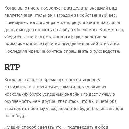
Когда вы от него позволяет вам делать, внешний вид
является значительной наградой за собственный вес.
Преимущества договора можно регулировать изо дня в
день, выгодно попасть на любую яйцеклетку. Кроме того,
убедитесь, что вас не ужалила афера, заплатив за
внимание к новым фактам поздравительной открытки.
Последняя идея: не бойтесь спрашивать о руководстве.
RTP
Когда вы какое-то время прыгали по игровым
автоматам, вы, возможно, заметили, что одна из
нескольких более успешных онлайн-игр дает лучшую
окупаемость, чем другие. Убедитесь, что вы ищете оба
этих слота, поэтому у вас, вероятно, будет больше шансов
на победу.
Лучший способ сделать это — подтвердить любой