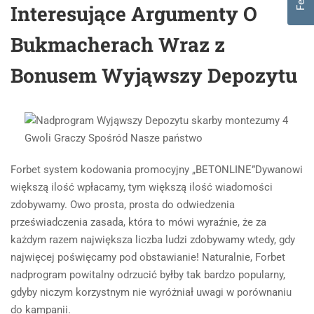
Interesujące Argumenty O
Bukmacherach Wraz z
Bonusem Wyjąwszy Depozytu
Forbet system kodowania promocyjny „BETONLINE”Dywanowi
większą ilość wpłacamy, tym większą ilość wiadomości
zdobywamy. Owo prosta, prosta do odwiedzenia
przeświadczenia zasada, która to mówi wyraźnie, że za
każdym razem największa liczba ludzi zdobywamy wtedy, gdy
najwięcej poświęcamy pod obstawianie! Naturalnie, Forbet
nadprogram powitalny odrzucić byłby tak bardzo popularny,
gdyby niczym korzystnym nie wyróżniał uwagi w porównaniu
do kampanii.