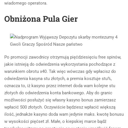
wiadomego operatora.
Obniżona Pula Gier
Po promocji zawodnicy otrzymują pięćdziesięciu free spinów,
jakie istnieją do odwiedzenia wykorzystania pochodzące z
warunkiem obrotu x40. Tak więc wówczas gdy wpłacisz do
odwiedzenia kasyna stu złotych, a premia kosztuje stu%,
oznacza to, iż kasyno przez internet doda wam kolejne stu
złotych do odwiedzenia konta bankowego. Aby do granic
możliwości posłużyć się własny kasyno bonus zamierzasz
wpłacić 500 złotych. Oczywiście będziesz wpłacić większą
ilość, jednakże kasyno doda wam jedynie maks. kwotę bonusu
w wysokości pięćset zł. Małe, o kiepskiej marce bądź